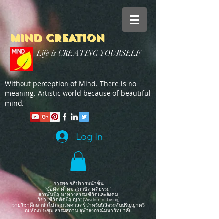
MIND CREATION
Life is CREATING YOURSELF
Without perception of Mind. There is no
meaning. Artistic world because of beautiful
mind.
Log In
การพูด อภิปรายหน้าชั้น
“ข้อคิด คำคม สุภาษิต คติธรรม”
สารพันปัญหาทางธรรม ชีวิตและสังคม
วิชา "ชีวิตติดปัญญา" (Wisdom of Living)
รายวิชาศึกษาทั่วไป กลุ่มสหศาสตร์ สำหรับนิสิตระดับปริญญาตรี
ณ ห้องประชุม ธรรมสถาน จุฬาลงกรณ์มหาวิทยาลัย